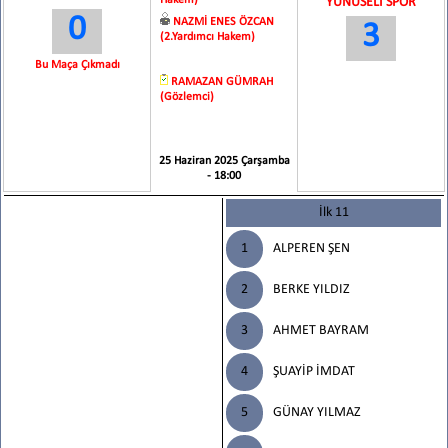
Hakem)
YUNUSELİ SPOR
0
NAZMİ ENES ÖZCAN
3
(2.Yardımcı Hakem)
Bu Maça Çıkmadı
RAMAZAN GÜMRAH
(Gözlemci)
25 Haziran 2025 Çarşamba
- 18:00
İlk 11
1
ALPEREN ŞEN
2
BERKE YILDIZ
3
AHMET BAYRAM
4
ŞUAYİP İMDAT
5
GÜNAY YILMAZ