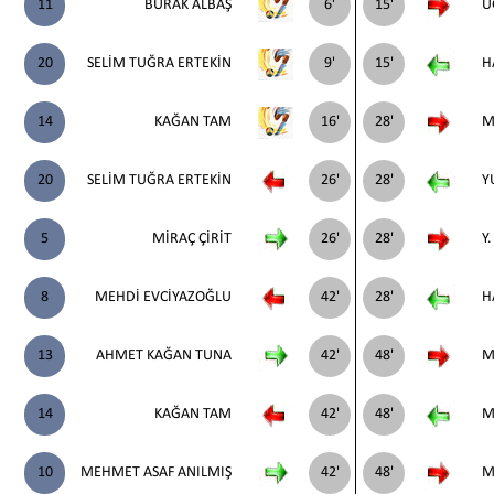
11
BURAK ALBAŞ
6'
15'
U
20
SELİM TUĞRA ERTEKİN
9'
15'
H
14
KAĞAN TAM
16'
28'
M
20
SELİM TUĞRA ERTEKİN
26'
28'
Y
5
MİRAÇ ÇİRİT
26'
28'
Y
8
MEHDİ EVCİYAZOĞLU
42'
28'
H
13
AHMET KAĞAN TUNA
42'
48'
M
14
KAĞAN TAM
42'
48'
M
10
MEHMET ASAF ANILMIŞ
42'
48'
M