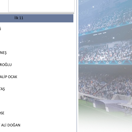
İlk 11
Ş
NEŞ
İROĞLU
LİP OCAK
TAŞ
SE
ALİ DOĞAN