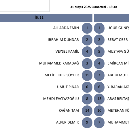
31 Mayıs 2025 Cumartesi - 18:30
İlk 11
ALİ ARDA EMİN
1
1
UGUR GÜNE
İBRAHİM DÜNDAR
2
2
BERAT ÖZER
VEYSEL KAMİL
4
5
MUSTAFA GÜ
MUHAMMED KARADAĞ
3
4
EMİRCAN M
MELİH İLKER SÖYLER
15
3
ABDULMUTTA
UMUT PINAR
6
6
Y. BARAN AK
MEHDİ EVCİYAZOĞLU
8
13
ARAS BEKTAŞ
KAĞAN TAM
14
10
METEHAN KÖ
ALPER DEMİR
9
7
MUHAMMET 