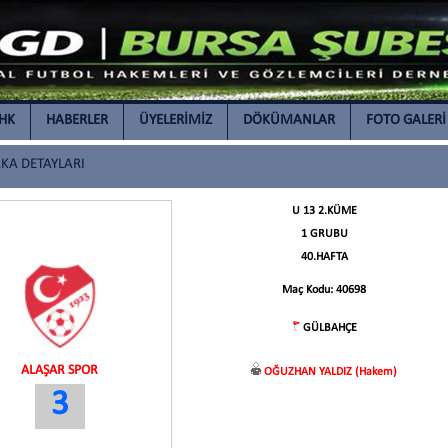
İHK
HABERLER
ÜYELERİMİZ
DÖKÜMANLAR
FOTO GALERİ
A DETAYLARI
U 13 2.KÜME
1 GRUBU
40.HAFTA
Maç Kodu: 40698
GÜLBAHÇE
ALAŞAR SPOR
OĞUZHAN YALDIZ (Hakem)
3