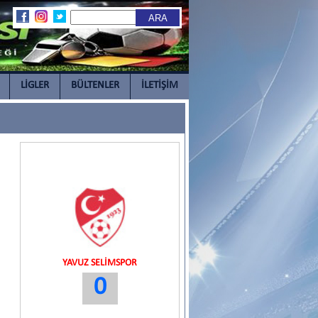
LİGLER
BÜLTENLER
İLETİŞİM
YAVUZ SELİMSPOR
0