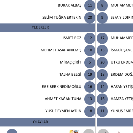
BURAK ALBAŞ
11
8
MUHAMMET 
SELİM TUĞRA ERTEKİN
20
9
SEFA YILDIR
YEDEKLER
İSMET BOZ
12
17
MUHAMMED 
MEHMET ASAF ANILMIŞ
10
15
İSMAİL ŞANC
MİRAÇ ÇİRİT
5
20
UTKU ERDEM
TALHA BELGİ
19
18
ERDEM DOĞ
EGE BERK NEDİMOĞLU
16
14
HASAN YETİŞ
AHMET KAĞAN TUNA
13
16
HAMZA YETİ
YUSUF EYMEN AYDIN
18
11
YUNUS EMRE
OLAYLAR