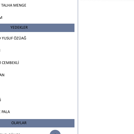
TALHA MENGE
IM
YEDEKLER
YUSUF ÖZÜAĞ
I
 CEMBEKLİ
AN
Ş
 PALA
OLAYLAR