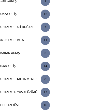
GUR GÜNEŞ
1
AMZA YETİŞ
16
UHAMMET ALİ DOĞAN
7
UNUS EMRE PALA
11
. BARAN AKTAŞ
6
ASAN YETİŞ
14
UHAMMET TALHA MENGE
8
UHAMMED YUSUF ÖZÜAĞ
17
ETEHAN KÖSE
10