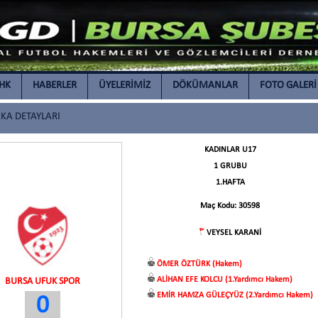
İHK
HABERLER
ÜYELERİMİZ
DÖKÜMANLAR
FOTO GALERİ
A DETAYLARI
KADINLAR U17
1 GRUBU
1.HAFTA
Maç Kodu: 30598
VEYSEL KARANİ
ÖMER ÖZTÜRK (Hakem)
ALİHAN EFE KOLCU (1.Yardımcı Hakem)
BURSA UFUK SPOR
EMİR HAMZA GÜLEÇYÜZ (2.Yardımcı Hakem)
0