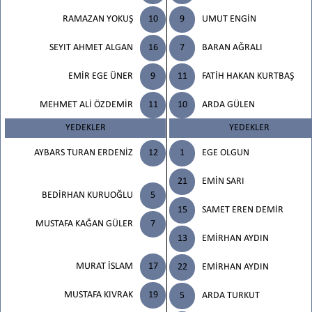
RAMAZAN YOKUŞ
10
9
UMUT ENGİN
SEYIT AHMET ALGAN
16
7
BARAN AĞRALI
EMİR EGE ÜNER
9
11
FATİH HAKAN KURTBAŞ
MEHMET ALİ ÖZDEMİR
11
10
ARDA GÜLEN
YEDEKLER
YEDEKLER
AYBARS TURAN ERDENİZ
12
1
EGE OLGUN
21
EMİN SARI
BEDİRHAN KURUOĞLU
5
15
SAMET EREN DEMİR
MUSTAFA KAĞAN GÜLER
7
13
EMİRHAN AYDIN
MURAT İSLAM
17
22
EMİRHAN AYDIN
MUSTAFA KIVRAK
19
5
ARDA TURKUT