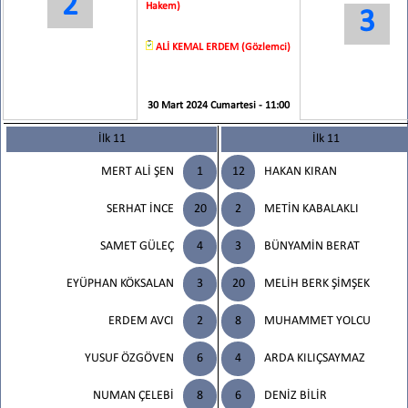
2
Hakem)
3
ALİ KEMAL ERDEM (Gözlemci)
30 Mart 2024 Cumartesi - 11:00
İlk 11
İlk 11
MERT ALİ ŞEN
1
12
HAKAN KIRAN
SERHAT İNCE
20
2
METİN KABALAKLI
SAMET GÜLEÇ
4
3
BÜNYAMİN BERAT
EYÜPHAN KÖKSALAN
3
20
MELİH BERK ŞİMŞEK
ERDEM AVCI
2
8
MUHAMMET YOLCU
YUSUF ÖZGÖVEN
6
4
ARDA KILIÇSAYMAZ
NUMAN ÇELEBİ
8
6
DENİZ BİLİR