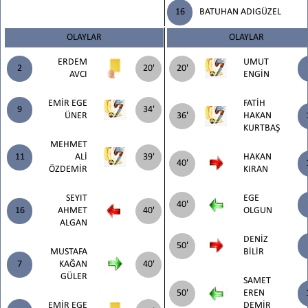
16
BATUHAN ADIGÜZEL
OLAYLAR
OLAYLAR
ERDEM
UMUT
2
20'
20'
AVCI
ENGİN
EMİR EGE
FATİH
9
34'
ÜNER
36'
HAKAN
KURTBAŞ
MEHMET
11
ALİ
39'
HAKAN
40'
ÖZDEMİR
KIRAN
SEYIT
EGE
40'
16
AHMET
40'
OLGUN
ALGAN
DENİZ
50'
MUSTAFA
BİLİR
7
KAĞAN
40'
GÜLER
SAMET
50'
EREN
EMİR EGE
DEMİR