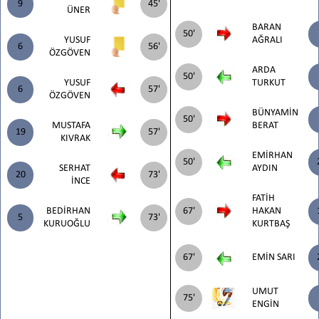
9
45'
ÜNER
BARAN
50'
YUSUF
AĞRALI
6
56'
ÖZGÖVEN
ARDA
50'
YUSUF
TURKUT
6
57'
ÖZGÖVEN
BÜNYAMİN
50'
MUSTAFA
BERAT
19
57'
KIVRAK
EMİRHAN
50'
SERHAT
AYDIN
20
73'
İNCE
FATİH
BEDİRHAN
67'
HAKAN
5
73'
KURUOĞLU
KURTBAŞ
67'
EMİN SARI
UMUT
75'
ENGİN