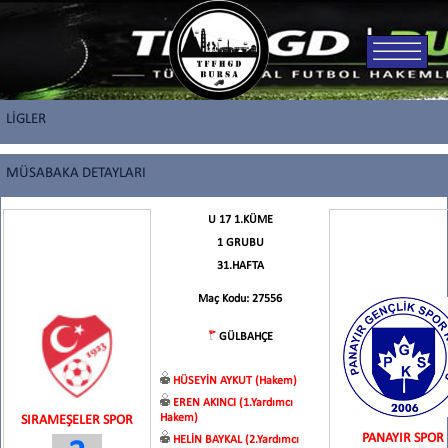
LİGLER
MÜSABAKA DETAYLARI
U 17 1.KÜME
1 GRUBU
31.HAFTA
Maç Kodu: 27556
GÜLBAHÇE
HÜSEYİN AYKUT (Hakem)
EREN AKINCI (1.Yardımcı
Hakem)
SIRAMEŞELER SPOR
PANAYIR SPOR
HELİN BAYKAL (2.Yardımcı