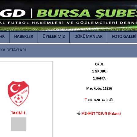
İHK
HABERLER
ÜYELERİMİZ
DÖKÜMANLAR
FOTO GALERİ
A DETAYLARI
OKUL
1 GRUBU
1.HAFTA
Maç Kodu: 11956
ORHANGAZİ GÖL
TAKIM 1
MEHMET TOSUN (Hakem)