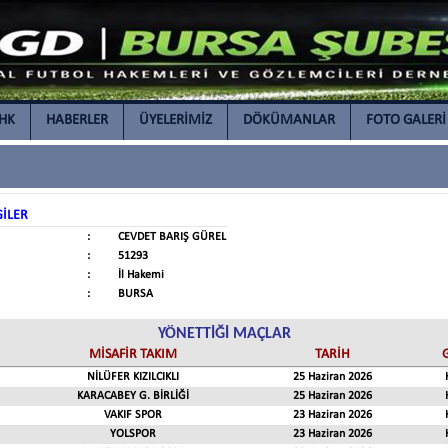
İHK
HABERLER
ÜYELERİMİZ
DÖKÜMANLAR
FOTO GALERİ
GİLER
:
CEVDET BARIŞ GÜREL
:
51293
:
İl Hakemi
:
BURSA
YÖNETTİĞİ MAÇLAR
MİSAFİR TAKIM
TARİH
NİLÜFER KIZILCIKLI
25 Haziran 2026
KARACABEY G. BİRLİĞİ
25 Haziran 2026
VAKIF SPOR
23 Haziran 2026
YOLSPOR
23 Haziran 2026