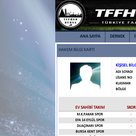
ANA SAYFA
DERNEK
HAKEM BİLGİ KARTI
KİŞİSEL BİL
ADI SOYADI
LİSANS NO
KLASMAN
BÖLGE
EV SAHİBİ TAKIM
SKOR
M.K.P.AKAR SPOR
-
EFA 14 EYLÜL SPOR
-
DUAÇINARI SPOR
-
BURSA KENT SPOR
-