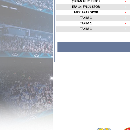
ÇIRPAN GÜCÜ SPOR
-
EFA 14 EYLÜL SPOR
-
MKP. AKAR SPOR
-
TAKIM 1
-
TAKIM 1
-
TAKIM 1
-