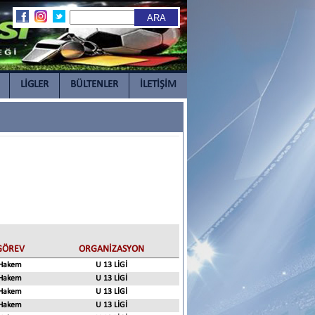
LİGLER
BÜLTENLER
İLETİŞİM
GÖREV
ORGANİZASYON
Hakem
U 13 LİGİ
Hakem
U 13 LİGİ
Hakem
U 13 LİGİ
Hakem
U 13 LİGİ