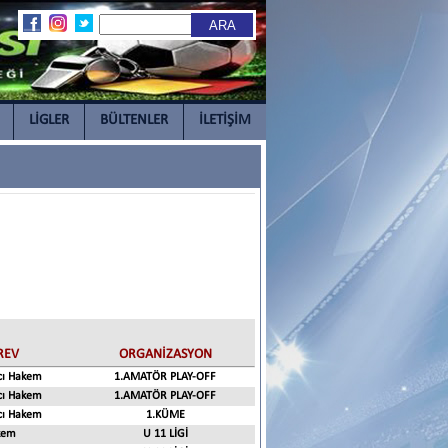
LİGLER
BÜLTENLER
İLETİŞİM
REV
ORGANİZASYON
cı Hakem
1.AMATÖR PLAY-OFF
cı Hakem
1.AMATÖR PLAY-OFF
cı Hakem
1.KÜME
kem
U 11 LİGİ