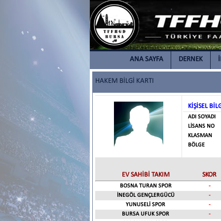
ANA SAYFA
DERNEK
HAKEM BİLGİ KARTI
KİŞİSEL BİL
ADI SOYADI
LİSANS NO
KLASMAN
BÖLGE
EV SAHİBİ TAKIM
SKOR
BOSNA TURAN SPOR
-
İNEGÖL GENÇLERGÜCÜ
-
YUNUSELİ SPOR
-
BURSA UFUK SPOR
-