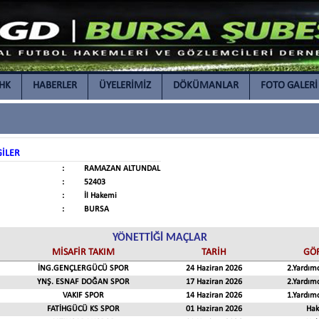
İHK
HABERLER
ÜYELERİMİZ
DÖKÜMANLAR
FOTO GALERİ
GİLER
:
RAMAZAN ALTUNDAL
:
52403
:
İl Hakemi
:
BURSA
YÖNETTİĞİ MAÇLAR
MİSAFİR TAKIM
TARİH
GÖ
İNG.GENÇLERGÜCÜ SPOR
24 Haziran 2026
2.Yardım
YNŞ. ESNAF DOĞAN SPOR
17 Haziran 2026
2.Yardım
VAKIF SPOR
14 Haziran 2026
1.Yardım
FATİHGÜCÜ KS SPOR
01 Haziran 2026
Ha