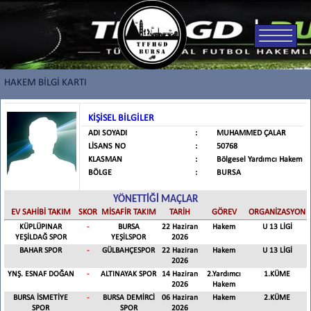
HAKEM BİLGİ KARTI
KİŞİSEL BİLGİLER
ADI SOYADI
:
MUHAMMED ÇALAR
LİSANS NO
:
50768
KLASMAN
:
Bölgesel Yardımcı Hakem
BÖLGE
:
BURSA
YÖNETTİĞİ MAÇLAR
EV SAHİBİ TAKIM
SKOR
MİSAFİR TAKIM
TARİH
GÖREV
ORGANİZASYON
KÜPLÜPINAR
-
BURSA
22 Haziran
Hakem
U 13 LİGİ
YEŞİLDAĞ SPOR
YEŞİLSPOR
2026
BAHAR SPOR
-
GÜLBAHÇESPOR
22 Haziran
Hakem
U 13 LİGİ
2026
YNŞ. ESNAF DOĞAN
-
ALTINAYAK SPOR
14 Haziran
2.Yardımcı
1.KÜME
2026
Hakem
BURSA İSMETİYE
-
BURSA DEMİRCİ
06 Haziran
Hakem
2.KÜME
SPOR
SPOR
2026