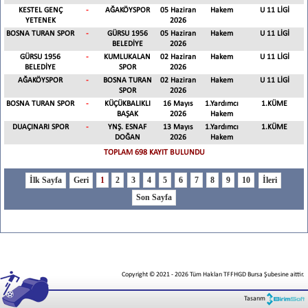
KESTEL GENÇ
-
AĞAKÖYSPOR
05 Haziran
Hakem
U 11 LİGİ
YETENEK
2026
BOSNA TURAN SPOR
-
GÜRSU 1956
05 Haziran
Hakem
U 11 LİGİ
BELEDİYE
2026
GÜRSU 1956
-
KUMLUKALAN
02 Haziran
Hakem
U 11 LİGİ
BELEDİYE
SPOR
2026
AĞAKÖYSPOR
-
BOSNA TURAN
02 Haziran
Hakem
U 11 LİGİ
SPOR
2026
BOSNA TURAN SPOR
-
KÜÇÜKBALIKLI
16 Mayıs
1.Yardımcı
1.KÜME
BAŞAK
2026
Hakem
DUAÇINARI SPOR
-
YNŞ. ESNAF
13 Mayıs
1.Yardımcı
1.KÜME
DOĞAN
2026
Hakem
TOPLAM 698 KAYIT BULUNDU
1
2
3
4
5
6
7
8
9
10
Copyright © 2021
-
2026
Tüm Hakları TFFHGD Bursa Şubesine aittir.
Tasarım