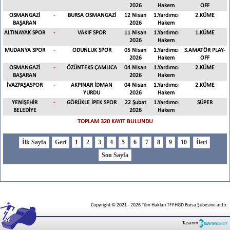
2026
Hakem
OFF
OSMANGAZİ
-
BURSA OSMANGAZİ
12 Nisan
1.Yardımcı
2.KÜME
BAŞARAN
2026
Hakem
ALTINAYAK SPOR
-
VAKIF SPOR
11 Nisan
1.Yardımcı
1.KÜME
2026
Hakem
MUDANYA SPOR
-
ODUNLUK SPOR
05 Nisan
1.Yardımcı
S.AMATÖR PLAY-
2026
Hakem
OFF
OSMANGAZİ
-
ÖZÜNTEKS ÇAMLICA
04 Nisan
1.Yardımcı
2.KÜME
BAŞARAN
2026
Hakem
İVAZPAŞASPOR
-
AKPINAR İDMAN
04 Nisan
1.Yardımcı
2.KÜME
YURDU
2026
Hakem
YENİŞEHİR
-
GÖRÜKLE İPEK SPOR
22 Şubat
1.Yardımcı
SÜPER
BELEDİYE
2026
Hakem
TOPLAM 320 KAYIT BULUNDU
1
2
3
4
5
6
7
8
9
10
Copyright © 2021
-
2026
Tüm Hakları TFFHGD Bursa Şubesine aittir.
Tasarım