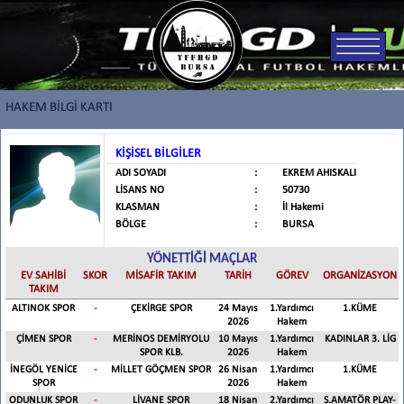
HAKEM BİLGİ KARTI
KİŞİSEL BİLGİLER
ADI SOYADI
:
EKREM AHISKALI
LİSANS NO
:
50730
KLASMAN
:
İl Hakemi
BÖLGE
:
BURSA
YÖNETTİĞİ MAÇLAR
EV SAHİBİ
SKOR
MİSAFİR TAKIM
TARİH
GÖREV
ORGANİZASYON
TAKIM
ALTINOK SPOR
-
ÇEKİRGE SPOR
24 Mayıs
1.Yardımcı
1.KÜME
2026
Hakem
ÇİMEN SPOR
-
MERİNOS DEMİRYOLU
10 Mayıs
1.Yardımcı
KADINLAR 3. LİG
SPOR KLB.
2026
Hakem
İNEGÖL YENİCE
-
MİLLET GÖÇMEN SPOR
26 Nisan
1.Yardımcı
1.KÜME
SPOR
2026
Hakem
ODUNLUK SPOR
-
LİVANE SPOR
18 Nisan
2.Yardımcı
S.AMATÖR PLAY-