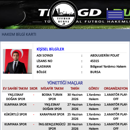
HAKEM BİLGİ KARTI
KİŞİSEL BİLGİLER
ADI SOYADI
:
ABDULKERİM POLAT
LİSANS NO
:
45315
KLASMAN
:
Bölgesel Yardımcı Hakem
BÖLGE
:
BURSA
YÖNETTİĞİ MAÇLAR
EV SAHİBİ TAKIM
SKOR
MİSAFİR TAKIM
TARİH
GÖREV
ORGANİZASYON
YNŞ.ESNAF
-
BOSNA TURAN
30 Haziran
1.Yardımcı
1.AMATÖR PLAY-
DOĞAN SPOR
SPOR
2026
Hakem
OFF
KUMYAKA SPOR
-
YNŞ.ESNAF
27 Haziran
1.Yardımcı
1.AMATÖR PLAY-
DOĞAN SPOR
2026
Hakem
OFF
KÜKÜRTLÜ SPOR
-
KARAPINAR SPOR
25 Haziran
1.Yardımcı
2.AMATÖR PLAY-
2026
Hakem
OFF
KUMYAKA SPOR
-
İNG.GENÇLERGÜCÜ
20 Haziran
1.Yardımcı
1.AMATÖR PLAY-
SPOR
2026
Hakem
OFF