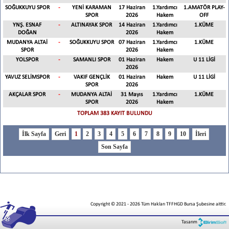
SOĞUKKUYU SPOR
-
YENİ KARAMAN
17 Haziran
1.Yardımcı
1.AMATÖR PLAY-
SPOR
2026
Hakem
OFF
YNŞ. ESNAF
-
ALTINAYAK SPOR
14 Haziran
1.Yardımcı
1.KÜME
DOĞAN
2026
Hakem
MUDANYA ALTAİ
-
SOĞUKKUYU SPOR
07 Haziran
1.Yardımcı
1.KÜME
SPOR
2026
Hakem
YOLSPOR
-
SAMANLI SPOR
01 Haziran
Hakem
U 11 LİGİ
2026
YAVUZ SELİMSPOR
-
VAKIF GENÇLİK
01 Haziran
Hakem
U 11 LİGİ
SPOR
2026
AKÇALAR SPOR
-
MUDANYA ALTAİ
31 Mayıs
1.Yardımcı
1.KÜME
SPOR
2026
Hakem
TOPLAM 383 KAYIT BULUNDU
1
2
3
4
5
6
7
8
9
10
Copyright © 2021
-
2026
Tüm Hakları TFFHGD Bursa Şubesine aittir.
Tasarım