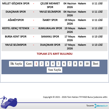
MİLLET GÖÇMEN SPOR
-
ÇELEBİ MEHMET
04 Haziran
Hakem
U 11 LİGİ
SPOR
2026
DUAÇINARI SPOR
-
YAVUZ SELİMSPOR
04 Haziran
Hakem
U 11 LİGİ
2026
AĞAKÖYSPOR
-
İSABEY SPOR
19 Mayıs
Hakem
U 11 LİGİ
2026
KESTEL GENÇ YETENEK
-
KUMLUKALAN SPOR
19 Mayıs
Hakem
U 11 LİGİ
2026
BURSA KENT SPOR
-
SAMANLI SPOR
17 Mayıs
Hakem
U 13 LİGİ
2026
YAVUZ SELİMSPOR
-
DUAÇINARI SPOR
17 Mayıs
Hakem
U 13 LİGİ
2026
TOPLAM 271 KAYIT BULUNDU
1
2
3
4
5
6
7
8
9
10
Copyright © 2021
-
2026
Tüm Hakları TFFHGD Bursa Şubesine aittir.
Tasarım