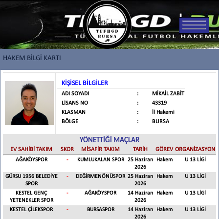
HAKEM BİLGİ KARTI
KİŞİSEL BİLGİLER
ADI SOYADI
:
MİKAİL ZABİT
LİSANS NO
:
43319
KLASMAN
:
İl Hakemi
BÖLGE
:
BURSA
YÖNETTİĞİ MAÇLAR
EV SAHİBİ TAKIM
SKOR
MİSAFİR TAKIM
TARİH
GÖREV
ORGANİZASYON
AĞAKÖYSPOR
-
KUMLUKALAN SPOR
25 Haziran
Hakem
U 13 LİGİ
2026
GÜRSU 1956 BELEDİYE
-
DEĞİRMENÖNÜSPOR
25 Haziran
Hakem
U 13 LİGİ
SPOR
2026
KESTEL GENÇ
-
AĞAKÖYSPOR
14 Haziran
Hakem
U 13 LİGİ
YETENEKLER SPOR
2026
KESTEL ÇİLEKSPOR
-
BURSASPOR
14 Haziran
Hakem
U 13 LİGİ
2026