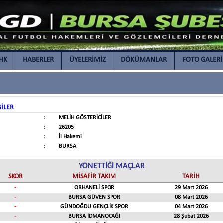
İHK
HABERLER
ÜYELERİMİZ
DÖKÜMANLAR
FOTO GALERİ
GİLER
:
MELİH GÖSTERİCİLER
:
26205
:
İl Hakemi
:
BURSA
YÖNETTİĞİ MAÇLAR
SKOR
MİSAFİR TAKIM
TARİH
-
ORHANELİ SPOR
29 Mart 2026
-
BURSA GÜVEN SPOR
08 Mart 2026
-
GÜNDOĞDU GENÇLİK SPOR
04 Mart 2026
-
BURSA İDMANOCAĞI
28 Şubat 2026