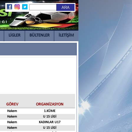
LİGLER
BÜLTENLER
İLETİŞİM
GÖREV
ORGANİZASYON
Hakem
1.KÜME
Hakem
U 15 LİGİ
Hakem
KADINLAR U17
Hakem
U 15 LİGİ