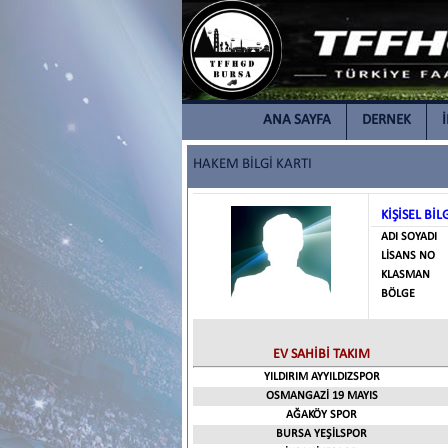
ANA SAYFA
DERNEK
HAKEM BİLGİ KARTI
KİŞİSEL BİL
ADI SOYADI
LİSANS NO
KLASMAN
BÖLGE
EV SAHİBİ TAKIM
YILDIRIM AYYILDIZSPOR
OSMANGAZİ 19 MAYIS
AĞAKÖY SPOR
BURSA YEŞİLSPOR