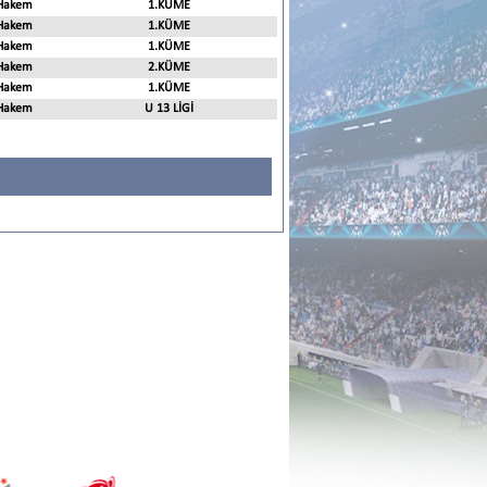
Hakem
1.KÜME
Hakem
1.KÜME
Hakem
1.KÜME
Hakem
2.KÜME
Hakem
1.KÜME
Hakem
U 13 LİGİ