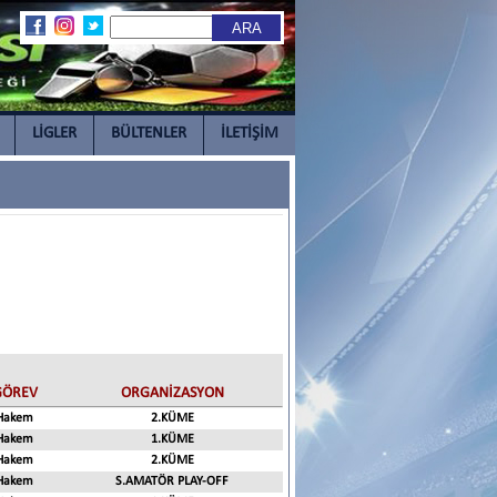
LİGLER
BÜLTENLER
İLETİŞİM
GÖREV
ORGANİZASYON
Hakem
2.KÜME
Hakem
1.KÜME
Hakem
2.KÜME
Hakem
S.AMATÖR PLAY-OFF