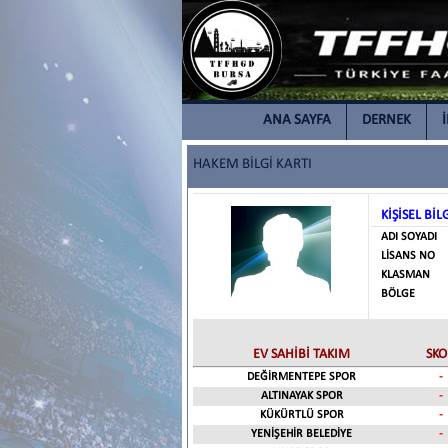
ANA SAYFA
DERNEK
HAKEM BİLGİ KARTI
KİŞİSEL BİL
ADI SOYADI
LİSANS NO
KLASMAN
BÖLGE
EV SAHİBİ TAKIM
SKO
DEĞİRMENTEPE SPOR
-
ALTINAYAK SPOR
-
KÜKÜRTLÜ SPOR
-
YENİŞEHİR BELEDİYE
-