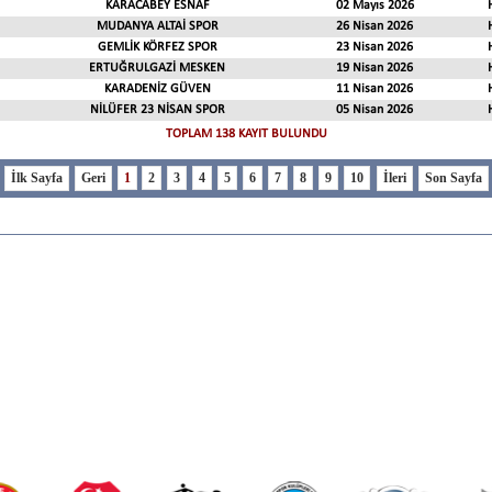
KARACABEY ESNAF
02 Mayıs 2026
MUDANYA ALTAİ SPOR
26 Nisan 2026
GEMLİK KÖRFEZ SPOR
23 Nisan 2026
ERTUĞRULGAZİ MESKEN
19 Nisan 2026
KARADENİZ GÜVEN
11 Nisan 2026
NİLÜFER 23 NİSAN SPOR
05 Nisan 2026
TOPLAM 138 KAYIT BULUNDU
1
2
3
4
5
6
7
8
9
10