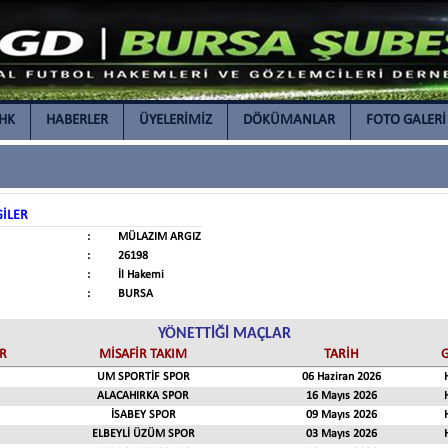
İHK
HABERLER
ÜYELERİMİZ
DÖKÜMANLAR
FOTO GALERİ
GİLER
:
MÜLAZIM ARGIZ
:
26198
:
İl Hakemi
:
BURSA
YÖNETTİĞİ MAÇLAR
R
MİSAFİR TAKIM
TARİH
UM SPORTİF SPOR
06 Haziran 2026
ALACAHIRKA SPOR
16 Mayıs 2026
İSABEY SPOR
09 Mayıs 2026
ELBEYLİ ÜZÜM SPOR
03 Mayıs 2026