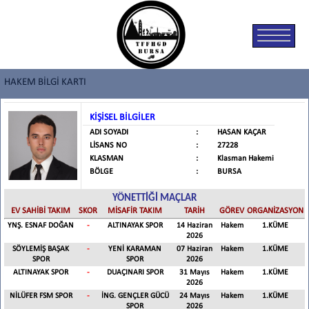
HAKEM BİLGİ KARTI
KİŞİSEL BİLGİLER
ADI SOYADI
:
HASAN KAÇAR
LİSANS NO
:
27228
KLASMAN
:
Klasman Hakemi
BÖLGE
:
BURSA
YÖNETTİĞİ MAÇLAR
EV SAHİBİ TAKIM
SKOR
MİSAFİR TAKIM
TARİH
GÖREV
ORGANİZASYON
YNŞ. ESNAF DOĞAN
-
ALTINAYAK SPOR
14 Haziran
Hakem
1.KÜME
2026
SÖYLEMİŞ BAŞAK
-
YENİ KARAMAN
07 Haziran
Hakem
1.KÜME
SPOR
SPOR
2026
ALTINAYAK SPOR
-
DUAÇINARI SPOR
31 Mayıs
Hakem
1.KÜME
2026
NİLÜFER FSM SPOR
-
İNG. GENÇLER GÜCÜ
24 Mayıs
Hakem
1.KÜME
SPOR
2026