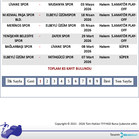
LİVANE SPOR
-
MUDANYA SPOR
03 Mayıs
Hakem
S.AMATÖR PLAY-
2026
OFF
M.KEMAL PAŞA SPOR
-
ELBEYLİ ÜZÜMSPOR
18 Nisan
Hakem
S.AMATÖR PLAY-
BLD.
2026
OFF
MERİNOS SPOR
-
ELBEYLİ ÜZÜM SPOR
05 Nisan
Hakem
S.AMATÖR PLAY-
2026
OFF
YENİŞEHİR BELEDİYE
-
ZAFER SPOR
29 Mart
Hakem
S.AMATÖR PLAY-
SPOR
2026
OFF
BAĞLARBAŞI SPOR
-
LİVANE SPOR
08 Mart
Hakem
SÜPER
2026
ELBEYLİ ÜZÜM SPOR
-
FATİHGÜCÜ SPOR
07 Mart
Hakem
SÜPER
2026
TOPLAM 83 KAYIT BULUNDU
1
2
3
4
5
6
7
8
9
Copyright © 2021
-
2026
Tüm Hakları TFFHGD Bursa Şubesine aittir.
Tasarım