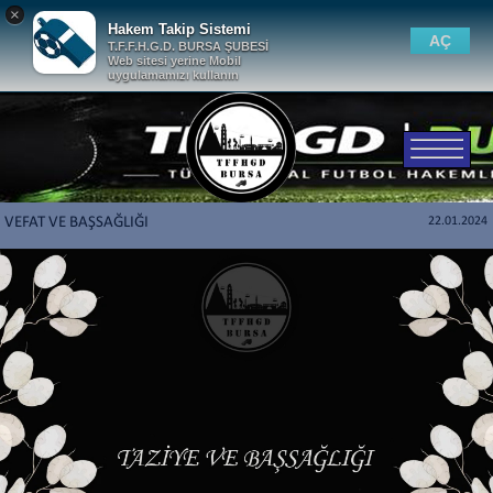
×
Hakem Takip Sistemi
AÇ
T.F.F.H.G.D. BURSA ŞUBESİ
Web sitesi yerine Mobil
uygulamamızı kullanın
VEFAT VE BAŞSAĞLIĞI
22.01.2024